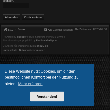
geändert.
Foren-Übersicht
Alle Zeiten sind
UTC+02:00
Startseite
Alle Cookies löschen
Powered by
phpBB
® Forum Software © phpBB Limited
BlackBoard style phpBB® by
FanFanlaTuFlippe
Deutsche Übersetzung durch
phpBB.de
Datenschutz
|
Nutzungsbedingungen
Diese Website nutzt Cookies, um dir den
bestmöglichen Komfort bei der Nutzung zu
bieten.
Mehr erfahren
Verstanden!