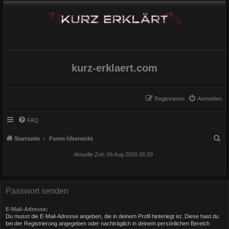
kurz-erklaert.com
Registrieren
Anmelden
FAQ
S
Startseite
Foren-Übersicht
u
Aktuelle Zeit: 06 Aug 2026 06:29
c
h
e
Passwort senden
E-Mail-Adresse:
Du musst die E-Mail-Adresse angeben, die in deinem Profil hinterlegt ist. Diese hast du
bei der Registrierung angegeben oder nachträglich in deinem persönlichen Bereich