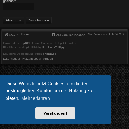
geändert.
Foren-Übersicht
Alle Zeiten sind
UTC+02:00
Startseite
Alle Cookies löschen
Powered by
phpBB
® Forum Software © phpBB Limited
BlackBoard style phpBB® by
FanFanlaTuFlippe
Deutsche Übersetzung durch
phpBB.de
Datenschutz
|
Nutzungsbedingungen
Diese Website nutzt Cookies, um dir den
bestmöglichen Komfort bei der Nutzung zu
bieten.
Mehr erfahren
Verstanden!