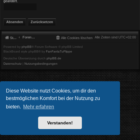
geändert.
Foren-Übersicht
Alle Zeiten sind
UTC+02:00
Startseite
Alle Cookies löschen
Powered by
phpBB
® Forum Software © phpBB Limited
BlackBoard style phpBB® by
FanFanlaTuFlippe
Deutsche Übersetzung durch
phpBB.de
Datenschutz
|
Nutzungsbedingungen
Diese Website nutzt Cookies, um dir den
bestmöglichen Komfort bei der Nutzung zu
bieten.
Mehr erfahren
Verstanden!