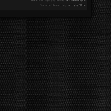
BlackBoard style phpBB® by
FanFanlaTuFlippe
Deutsche Übersetzung durch
phpBB.de