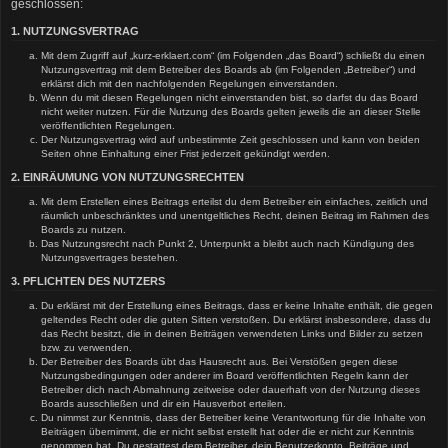
geschlossen:
1. NUTZUNGSVERTRAG
Mit dem Zugriff auf „kurz-erklaert.com“ (im Folgenden „das Board“) schließt du einen
Nutzungsvertrag mit dem Betreiber des Boards ab (im Folgenden „Betreiber“) und
erklärst dich mit den nachfolgenden Regelungen einverstanden.
Wenn du mit diesen Regelungen nicht einverstanden bist, so darfst du das Board
nicht weiter nutzen. Für die Nutzung des Boards gelten jeweils die an dieser Stelle
veröffentlichten Regelungen.
Der Nutzungsvertrag wird auf unbestimmte Zeit geschlossen und kann von beiden
Seiten ohne Einhaltung einer Frist jederzeit gekündigt werden.
2. EINRÄUMUNG VON NUTZUNGSRECHTEN
Mit dem Erstellen eines Beitrags erteilst du dem Betreiber ein einfaches, zeitlich und
räumlich unbeschränktes und unentgeltliches Recht, deinen Beitrag im Rahmen des
Boards zu nutzen.
Das Nutzungsrecht nach Punkt 2, Unterpunkt a bleibt auch nach Kündigung des
Nutzungsvertrages bestehen.
3. PFLICHTEN DES NUTZERS
Du erklärst mit der Erstellung eines Beitrags, dass er keine Inhalte enthält, die gegen
geltendes Recht oder die guten Sitten verstoßen. Du erklärst insbesondere, dass du
das Recht besitzt, die in deinen Beiträgen verwendeten Links und Bilder zu setzen
bzw. zu verwenden.
Der Betreiber des Boards übt das Hausrecht aus. Bei Verstößen gegen diese
Nutzungsbedingungen oder anderer im Board veröffentlichten Regeln kann der
Betreiber dich nach Abmahnung zeitweise oder dauerhaft von der Nutzung dieses
Boards ausschließen und dir ein Hausverbot erteilen.
Du nimmst zur Kenntnis, dass der Betreiber keine Verantwortung für die Inhalte von
Beiträgen übernimmt, die er nicht selbst erstellt hat oder die er nicht zur Kenntnis
genommen hat. Du gestattest dem Betreiber, dein Benutzerkonto, Beiträge und