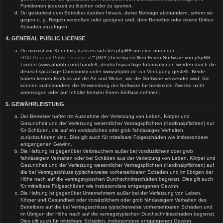
Funktionen jederzeit zu löschen oder zu sperren.
Du gestattest dem Betreiber darüber hinaus, deine Beiträge abzuändern, sofern sie
gegen o. g. Regeln verstoßen oder geeignet sind, dem Betreiber oder einem Dritten
Schaden zuzufügen.
4. GENERAL PUBLIC LICENSE
Du nimmst zur Kenntnis, dass es sich bei phpBB um eine unter der „
GNU General Public License v2
“ (GPL) bereitgestellten Foren-Software von phpBB
Limited (www.phpbb.com) handelt; deutschsprachige Informationen werden durch die
deutschsprachige Community unter www.phpbb.de zur Verfügung gestellt. Beide
haben keinen Einfluss auf die Art und Weise, wie die Software verwendet wird. Sie
können insbesondere die Verwendung der Software für bestimmte Zwecke nicht
untersagen oder auf Inhalte fremder Foren Einfluss nehmen.
5. GEWÄHRLEISTUNG
Der Betreiber haftet mit Ausnahme der Verletzung von Leben, Körper und
Gesundheit und der Verletzung wesentlicher Vertragspflichten (Kardinalpflichten) nur
für Schäden, die auf ein vorsätzliches oder grob fahrlässiges Verhalten
zurückzuführen sind. Dies gilt auch für mittelbare Folgeschäden wie insbesondere
entgangenen Gewinn.
Die Haftung ist gegenüber Verbrauchern außer bei vorsätzlichem oder grob
fahrlässigem Verhalten oder bei Schäden aus der Verletzung von Leben, Körper und
Gesundheit und der Verletzung wesentlicher Vertragspflichten (Kardinalpflichten) auf
die bei Vertragsschluss typischerweise vorhersehbaren Schäden und im übrigen der
Höhe nach auf die vertragstypischen Durchschnittsschäden begrenzt. Dies gilt auch
für mittelbare Folgeschäden wie insbesondere entgangenen Gewinn.
Die Haftung ist gegenüber Unternehmern außer bei der Verletzung von Leben,
Körper und Gesundheit oder vorsätzlichem oder grob fahrlässigem Verhalten des
Betreibers auf die bei Vertragsschluss typischerweise vorhersehbaren Schäden und
im Übrigen der Höhe nach auf die vertragstypischen Durchschnittsschäden begrenzt.
Dies gilt auch für mittelbare Schäden, insbesondere entgangenen Gewinn.