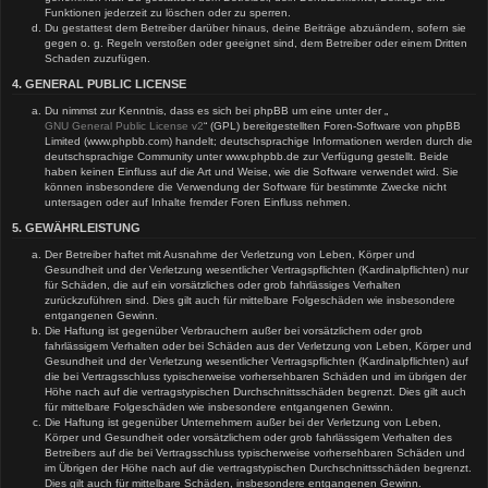
Funktionen jederzeit zu löschen oder zu sperren.
Du gestattest dem Betreiber darüber hinaus, deine Beiträge abzuändern, sofern sie
gegen o. g. Regeln verstoßen oder geeignet sind, dem Betreiber oder einem Dritten
Schaden zuzufügen.
4. GENERAL PUBLIC LICENSE
Du nimmst zur Kenntnis, dass es sich bei phpBB um eine unter der „
GNU General Public License v2
“ (GPL) bereitgestellten Foren-Software von phpBB
Limited (www.phpbb.com) handelt; deutschsprachige Informationen werden durch die
deutschsprachige Community unter www.phpbb.de zur Verfügung gestellt. Beide
haben keinen Einfluss auf die Art und Weise, wie die Software verwendet wird. Sie
können insbesondere die Verwendung der Software für bestimmte Zwecke nicht
untersagen oder auf Inhalte fremder Foren Einfluss nehmen.
5. GEWÄHRLEISTUNG
Der Betreiber haftet mit Ausnahme der Verletzung von Leben, Körper und
Gesundheit und der Verletzung wesentlicher Vertragspflichten (Kardinalpflichten) nur
für Schäden, die auf ein vorsätzliches oder grob fahrlässiges Verhalten
zurückzuführen sind. Dies gilt auch für mittelbare Folgeschäden wie insbesondere
entgangenen Gewinn.
Die Haftung ist gegenüber Verbrauchern außer bei vorsätzlichem oder grob
fahrlässigem Verhalten oder bei Schäden aus der Verletzung von Leben, Körper und
Gesundheit und der Verletzung wesentlicher Vertragspflichten (Kardinalpflichten) auf
die bei Vertragsschluss typischerweise vorhersehbaren Schäden und im übrigen der
Höhe nach auf die vertragstypischen Durchschnittsschäden begrenzt. Dies gilt auch
für mittelbare Folgeschäden wie insbesondere entgangenen Gewinn.
Die Haftung ist gegenüber Unternehmern außer bei der Verletzung von Leben,
Körper und Gesundheit oder vorsätzlichem oder grob fahrlässigem Verhalten des
Betreibers auf die bei Vertragsschluss typischerweise vorhersehbaren Schäden und
im Übrigen der Höhe nach auf die vertragstypischen Durchschnittsschäden begrenzt.
Dies gilt auch für mittelbare Schäden, insbesondere entgangenen Gewinn.