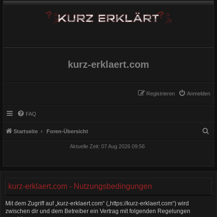
kurz-erklaert.com
Registrieren
Anmelden
FAQ
S
Startseite
Foren-Übersicht
u
Aktuelle Zeit: 07 Aug 2026 09:56
c
h
e
kurz-erklaert.com - Nutzungsbedingungen
Mit dem Zugriff auf „kurz-erklaert.com“ („https://kurz-erklaert.com“) wird
zwischen dir und dem Betreiber ein Vertrag mit folgenden Regelungen