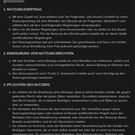
geschlossen:
1. NUTZUNGSVERTRAG
Mit dem Zugriff auf „kurz-erklaert.com“ (im Folgenden „das Board“) schließt du einen
Nutzungsvertrag mit dem Betreiber des Boards ab (im Folgenden „Betreiber“) und
erklärst dich mit den nachfolgenden Regelungen einverstanden.
Wenn du mit diesen Regelungen nicht einverstanden bist, so darfst du das Board
nicht weiter nutzen. Für die Nutzung des Boards gelten jeweils die an dieser Stelle
veröffentlichten Regelungen.
Der Nutzungsvertrag wird auf unbestimmte Zeit geschlossen und kann von beiden
Seiten ohne Einhaltung einer Frist jederzeit gekündigt werden.
2. EINRÄUMUNG VON NUTZUNGSRECHTEN
Mit dem Erstellen eines Beitrags erteilst du dem Betreiber ein einfaches, zeitlich und
räumlich unbeschränktes und unentgeltliches Recht, deinen Beitrag im Rahmen des
Boards zu nutzen.
Das Nutzungsrecht nach Punkt 2, Unterpunkt a bleibt auch nach Kündigung des
Nutzungsvertrages bestehen.
3. PFLICHTEN DES NUTZERS
Du erklärst mit der Erstellung eines Beitrags, dass er keine Inhalte enthält, die gegen
geltendes Recht oder die guten Sitten verstoßen. Du erklärst insbesondere, dass du
das Recht besitzt, die in deinen Beiträgen verwendeten Links und Bilder zu setzen
bzw. zu verwenden.
Der Betreiber des Boards übt das Hausrecht aus. Bei Verstößen gegen diese
Nutzungsbedingungen oder anderer im Board veröffentlichten Regeln kann der
Betreiber dich nach Abmahnung zeitweise oder dauerhaft von der Nutzung dieses
Boards ausschließen und dir ein Hausverbot erteilen.
Du nimmst zur Kenntnis, dass der Betreiber keine Verantwortung für die Inhalte von
Beiträgen übernimmt, die er nicht selbst erstellt hat oder die er nicht zur Kenntnis
genommen hat. Du gestattest dem Betreiber, dein Benutzerkonto, Beiträge und