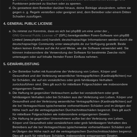
Funktionen jederzeit zu löschen oder zu sperren.
Du gestattest dem Betreiber darüber hinaus, deine Beiträge abzuändern, sofern sie
gegen o. g. Regeln verstoßen oder geeignet sind, dem Betreiber oder einem Dritten
Schaden zuzufügen.
4. GENERAL PUBLIC LICENSE
Du nimmst zur Kenntnis, dass es sich bei phpBB um eine unter der „
GNU General Public License v2
“ (GPL) bereitgestellten Foren-Software von phpBB
Limited (www.phpbb.com) handelt; deutschsprachige Informationen werden durch die
deutschsprachige Community unter www.phpbb.de zur Verfügung gestellt. Beide
haben keinen Einfluss auf die Art und Weise, wie die Software verwendet wird. Sie
können insbesondere die Verwendung der Software für bestimmte Zwecke nicht
untersagen oder auf Inhalte fremder Foren Einfluss nehmen.
5. GEWÄHRLEISTUNG
Der Betreiber haftet mit Ausnahme der Verletzung von Leben, Körper und
Gesundheit und der Verletzung wesentlicher Vertragspflichten (Kardinalpflichten) nur
für Schäden, die auf ein vorsätzliches oder grob fahrlässiges Verhalten
zurückzuführen sind. Dies gilt auch für mittelbare Folgeschäden wie insbesondere
entgangenen Gewinn.
Die Haftung ist gegenüber Verbrauchern außer bei vorsätzlichem oder grob
fahrlässigem Verhalten oder bei Schäden aus der Verletzung von Leben, Körper und
Gesundheit und der Verletzung wesentlicher Vertragspflichten (Kardinalpflichten) auf
die bei Vertragsschluss typischerweise vorhersehbaren Schäden und im übrigen der
Höhe nach auf die vertragstypischen Durchschnittsschäden begrenzt. Dies gilt auch
für mittelbare Folgeschäden wie insbesondere entgangenen Gewinn.
Die Haftung ist gegenüber Unternehmern außer bei der Verletzung von Leben,
Körper und Gesundheit oder vorsätzlichem oder grob fahrlässigem Verhalten des
Betreibers auf die bei Vertragsschluss typischerweise vorhersehbaren Schäden und
im Übrigen der Höhe nach auf die vertragstypischen Durchschnittsschäden begrenzt.
Dies gilt auch für mittelbare Schäden, insbesondere entgangenen Gewinn.