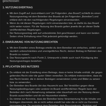
geschlossen:
1. NUTZUNGSVERTRAG
Mit dem Zugriff auf „kurz-erklaert.com“ (im Folgenden „das Board“) schließt du einen
Nutzungsvertrag mit dem Betreiber des Boards ab (im Folgenden „Betreiber“) und
erklärst dich mit den nachfolgenden Regelungen einverstanden.
Wenn du mit diesen Regelungen nicht einverstanden bist, so darfst du das Board
nicht weiter nutzen. Für die Nutzung des Boards gelten jeweils die an dieser Stelle
veröffentlichten Regelungen.
Der Nutzungsvertrag wird auf unbestimmte Zeit geschlossen und kann von beiden
Seiten ohne Einhaltung einer Frist jederzeit gekündigt werden.
2. EINRÄUMUNG VON NUTZUNGSRECHTEN
Mit dem Erstellen eines Beitrags erteilst du dem Betreiber ein einfaches, zeitlich und
räumlich unbeschränktes und unentgeltliches Recht, deinen Beitrag im Rahmen des
Boards zu nutzen.
Das Nutzungsrecht nach Punkt 2, Unterpunkt a bleibt auch nach Kündigung des
Nutzungsvertrages bestehen.
3. PFLICHTEN DES NUTZERS
Du erklärst mit der Erstellung eines Beitrags, dass er keine Inhalte enthält, die gegen
geltendes Recht oder die guten Sitten verstoßen. Du erklärst insbesondere, dass du
das Recht besitzt, die in deinen Beiträgen verwendeten Links und Bilder zu setzen
bzw. zu verwenden.
Der Betreiber des Boards übt das Hausrecht aus. Bei Verstößen gegen diese
Nutzungsbedingungen oder anderer im Board veröffentlichten Regeln kann der
Betreiber dich nach Abmahnung zeitweise oder dauerhaft von der Nutzung dieses
Boards ausschließen und dir ein Hausverbot erteilen.
Du nimmst zur Kenntnis, dass der Betreiber keine Verantwortung für die Inhalte von
Beiträgen übernimmt, die er nicht selbst erstellt hat oder die er nicht zur Kenntnis
genommen hat. Du gestattest dem Betreiber, dein Benutzerkonto, Beiträge und