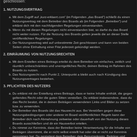
geschlossen:
1. NUTZUNGSVERTRAG
Mit dem Zugriff auf „kurz-erklaert.com“ (im Folgenden „das Board“) schließt du einen
Nutzungsvertrag mit dem Betreiber des Boards ab (im Folgenden „Betreiber“) und
erklärst dich mit den nachfolgenden Regelungen einverstanden.
Wenn du mit diesen Regelungen nicht einverstanden bist, so darfst du das Board
nicht weiter nutzen. Für die Nutzung des Boards gelten jeweils die an dieser Stelle
veröffentlichten Regelungen.
Der Nutzungsvertrag wird auf unbestimmte Zeit geschlossen und kann von beiden
Seiten ohne Einhaltung einer Frist jederzeit gekündigt werden.
2. EINRÄUMUNG VON NUTZUNGSRECHTEN
Mit dem Erstellen eines Beitrags erteilst du dem Betreiber ein einfaches, zeitlich und
räumlich unbeschränktes und unentgeltliches Recht, deinen Beitrag im Rahmen des
Boards zu nutzen.
Das Nutzungsrecht nach Punkt 2, Unterpunkt a bleibt auch nach Kündigung des
Nutzungsvertrages bestehen.
3. PFLICHTEN DES NUTZERS
Du erklärst mit der Erstellung eines Beitrags, dass er keine Inhalte enthält, die gegen
geltendes Recht oder die guten Sitten verstoßen. Du erklärst insbesondere, dass du
das Recht besitzt, die in deinen Beiträgen verwendeten Links und Bilder zu setzen
bzw. zu verwenden.
Der Betreiber des Boards übt das Hausrecht aus. Bei Verstößen gegen diese
Nutzungsbedingungen oder anderer im Board veröffentlichten Regeln kann der
Betreiber dich nach Abmahnung zeitweise oder dauerhaft von der Nutzung dieses
Boards ausschließen und dir ein Hausverbot erteilen.
Du nimmst zur Kenntnis, dass der Betreiber keine Verantwortung für die Inhalte von
Beiträgen übernimmt, die er nicht selbst erstellt hat oder die er nicht zur Kenntnis
genommen hat. Du gestattest dem Betreiber, dein Benutzerkonto, Beiträge und