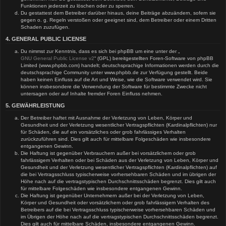
Funktionen jederzeit zu löschen oder zu sperren.
Du gestattest dem Betreiber darüber hinaus, deine Beiträge abzuändern, sofern sie
gegen o. g. Regeln verstoßen oder geeignet sind, dem Betreiber oder einem Dritten
Schaden zuzufügen.
4. GENERAL PUBLIC LICENSE
Du nimmst zur Kenntnis, dass es sich bei phpBB um eine unter der „
GNU General Public License v2
“ (GPL) bereitgestellten Foren-Software von phpBB
Limited (www.phpbb.com) handelt; deutschsprachige Informationen werden durch die
deutschsprachige Community unter www.phpbb.de zur Verfügung gestellt. Beide
haben keinen Einfluss auf die Art und Weise, wie die Software verwendet wird. Sie
können insbesondere die Verwendung der Software für bestimmte Zwecke nicht
untersagen oder auf Inhalte fremder Foren Einfluss nehmen.
5. GEWÄHRLEISTUNG
Der Betreiber haftet mit Ausnahme der Verletzung von Leben, Körper und
Gesundheit und der Verletzung wesentlicher Vertragspflichten (Kardinalpflichten) nur
für Schäden, die auf ein vorsätzliches oder grob fahrlässiges Verhalten
zurückzuführen sind. Dies gilt auch für mittelbare Folgeschäden wie insbesondere
entgangenen Gewinn.
Die Haftung ist gegenüber Verbrauchern außer bei vorsätzlichem oder grob
fahrlässigem Verhalten oder bei Schäden aus der Verletzung von Leben, Körper und
Gesundheit und der Verletzung wesentlicher Vertragspflichten (Kardinalpflichten) auf
die bei Vertragsschluss typischerweise vorhersehbaren Schäden und im übrigen der
Höhe nach auf die vertragstypischen Durchschnittsschäden begrenzt. Dies gilt auch
für mittelbare Folgeschäden wie insbesondere entgangenen Gewinn.
Die Haftung ist gegenüber Unternehmern außer bei der Verletzung von Leben,
Körper und Gesundheit oder vorsätzlichem oder grob fahrlässigem Verhalten des
Betreibers auf die bei Vertragsschluss typischerweise vorhersehbaren Schäden und
im Übrigen der Höhe nach auf die vertragstypischen Durchschnittsschäden begrenzt.
Dies gilt auch für mittelbare Schäden, insbesondere entgangenen Gewinn.