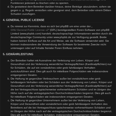
Funktionen jederzeit zu löschen oder zu sperren.
Du gestattest dem Betreiber darüber hinaus, deine Beiträge abzuändern, sofern sie
gegen o. g. Regeln verstoßen oder geeignet sind, dem Betreiber oder einem Dritten
Schaden zuzufügen.
4. GENERAL PUBLIC LICENSE
Du nimmst zur Kenntnis, dass es sich bei phpBB um eine unter der „
GNU General Public License v2
“ (GPL) bereitgestellten Foren-Software von phpBB
Limited (www.phpbb.com) handelt; deutschsprachige Informationen werden durch die
deutschsprachige Community unter www.phpbb.de zur Verfügung gestellt. Beide
haben keinen Einfluss auf die Art und Weise, wie die Software verwendet wird. Sie
können insbesondere die Verwendung der Software für bestimmte Zwecke nicht
untersagen oder auf Inhalte fremder Foren Einfluss nehmen.
5. GEWÄHRLEISTUNG
Der Betreiber haftet mit Ausnahme der Verletzung von Leben, Körper und
Gesundheit und der Verletzung wesentlicher Vertragspflichten (Kardinalpflichten) nur
für Schäden, die auf ein vorsätzliches oder grob fahrlässiges Verhalten
zurückzuführen sind. Dies gilt auch für mittelbare Folgeschäden wie insbesondere
entgangenen Gewinn.
Die Haftung ist gegenüber Verbrauchern außer bei vorsätzlichem oder grob
fahrlässigem Verhalten oder bei Schäden aus der Verletzung von Leben, Körper und
Gesundheit und der Verletzung wesentlicher Vertragspflichten (Kardinalpflichten) auf
die bei Vertragsschluss typischerweise vorhersehbaren Schäden und im übrigen der
Höhe nach auf die vertragstypischen Durchschnittsschäden begrenzt. Dies gilt auch
für mittelbare Folgeschäden wie insbesondere entgangenen Gewinn.
Die Haftung ist gegenüber Unternehmern außer bei der Verletzung von Leben,
Körper und Gesundheit oder vorsätzlichem oder grob fahrlässigem Verhalten des
Betreibers auf die bei Vertragsschluss typischerweise vorhersehbaren Schäden und
im Übrigen der Höhe nach auf die vertragstypischen Durchschnittsschäden begrenzt.
Dies gilt auch für mittelbare Schäden, insbesondere entgangenen Gewinn.