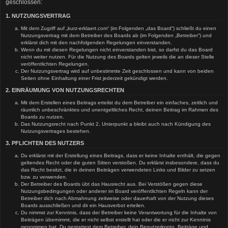
geschlossen:
1. NUTZUNGSVERTRAG
Mit dem Zugriff auf „kurz-erklaert.com“ (im Folgenden „das Board“) schließt du einen
Nutzungsvertrag mit dem Betreiber des Boards ab (im Folgenden „Betreiber“) und
erklärst dich mit den nachfolgenden Regelungen einverstanden.
Wenn du mit diesen Regelungen nicht einverstanden bist, so darfst du das Board
nicht weiter nutzen. Für die Nutzung des Boards gelten jeweils die an dieser Stelle
veröffentlichten Regelungen.
Der Nutzungsvertrag wird auf unbestimmte Zeit geschlossen und kann von beiden
Seiten ohne Einhaltung einer Frist jederzeit gekündigt werden.
2. EINRÄUMUNG VON NUTZUNGSRECHTEN
Mit dem Erstellen eines Beitrags erteilst du dem Betreiber ein einfaches, zeitlich und
räumlich unbeschränktes und unentgeltliches Recht, deinen Beitrag im Rahmen des
Boards zu nutzen.
Das Nutzungsrecht nach Punkt 2, Unterpunkt a bleibt auch nach Kündigung des
Nutzungsvertrages bestehen.
3. PFLICHTEN DES NUTZERS
Du erklärst mit der Erstellung eines Beitrags, dass er keine Inhalte enthält, die gegen
geltendes Recht oder die guten Sitten verstoßen. Du erklärst insbesondere, dass du
das Recht besitzt, die in deinen Beiträgen verwendeten Links und Bilder zu setzen
bzw. zu verwenden.
Der Betreiber des Boards übt das Hausrecht aus. Bei Verstößen gegen diese
Nutzungsbedingungen oder anderer im Board veröffentlichten Regeln kann der
Betreiber dich nach Abmahnung zeitweise oder dauerhaft von der Nutzung dieses
Boards ausschließen und dir ein Hausverbot erteilen.
Du nimmst zur Kenntnis, dass der Betreiber keine Verantwortung für die Inhalte von
Beiträgen übernimmt, die er nicht selbst erstellt hat oder die er nicht zur Kenntnis
genommen hat. Du gestattest dem Betreiber, dein Benutzerkonto, Beiträge und