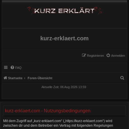
kurz-erklaert.com
Registrieren
Anmelden
FAQ
S
Startseite
Foren-Übersicht
u
Aktuelle Zeit: 06 Aug 2026 13:59
c
h
e
kurz-erklaert.com - Nutzungsbedingungen
Mit dem Zugriff auf „kurz-erklaert.com“ („https://kurz-erklaert.com“) wird
zwischen dir und dem Betreiber ein Vertrag mit folgenden Regelungen