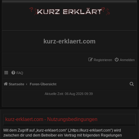
kurz-erklaert.com
Registrieren
Anmelden
FAQ
S
Startseite
Foren-Übersicht
u
Aktuelle Zeit: 06 Aug 2026 09:39
c
h
e
kurz-erklaert.com - Nutzungsbedingungen
Mit dem Zugriff auf „kurz-erklaert.com“ („https://kurz-erklaert.com“) wird
zwischen dir und dem Betreiber ein Vertrag mit folgenden Regelungen