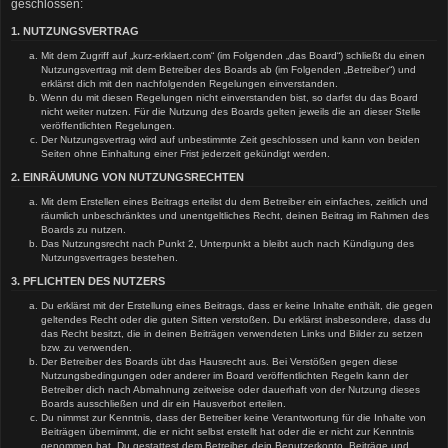
geschlossen:
1. NUTZUNGSVERTRAG
Mit dem Zugriff auf „kurz-erklaert.com“ (im Folgenden „das Board“) schließt du einen
Nutzungsvertrag mit dem Betreiber des Boards ab (im Folgenden „Betreiber“) und
erklärst dich mit den nachfolgenden Regelungen einverstanden.
Wenn du mit diesen Regelungen nicht einverstanden bist, so darfst du das Board
nicht weiter nutzen. Für die Nutzung des Boards gelten jeweils die an dieser Stelle
veröffentlichten Regelungen.
Der Nutzungsvertrag wird auf unbestimmte Zeit geschlossen und kann von beiden
Seiten ohne Einhaltung einer Frist jederzeit gekündigt werden.
2. EINRÄUMUNG VON NUTZUNGSRECHTEN
Mit dem Erstellen eines Beitrags erteilst du dem Betreiber ein einfaches, zeitlich und
räumlich unbeschränktes und unentgeltliches Recht, deinen Beitrag im Rahmen des
Boards zu nutzen.
Das Nutzungsrecht nach Punkt 2, Unterpunkt a bleibt auch nach Kündigung des
Nutzungsvertrages bestehen.
3. PFLICHTEN DES NUTZERS
Du erklärst mit der Erstellung eines Beitrags, dass er keine Inhalte enthält, die gegen
geltendes Recht oder die guten Sitten verstoßen. Du erklärst insbesondere, dass du
das Recht besitzt, die in deinen Beiträgen verwendeten Links und Bilder zu setzen
bzw. zu verwenden.
Der Betreiber des Boards übt das Hausrecht aus. Bei Verstößen gegen diese
Nutzungsbedingungen oder anderer im Board veröffentlichten Regeln kann der
Betreiber dich nach Abmahnung zeitweise oder dauerhaft von der Nutzung dieses
Boards ausschließen und dir ein Hausverbot erteilen.
Du nimmst zur Kenntnis, dass der Betreiber keine Verantwortung für die Inhalte von
Beiträgen übernimmt, die er nicht selbst erstellt hat oder die er nicht zur Kenntnis
genommen hat. Du gestattest dem Betreiber, dein Benutzerkonto, Beiträge und