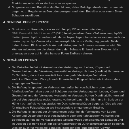
Funktionen jederzeit zu löschen oder zu sperren.
Du gestattest dem Betreiber darüber hinaus, deine Beiträge abzuändern, sofern sie
gegen o. g. Regeln verstoßen oder geeignet sind, dem Betreiber oder einem Dritten
Schaden zuzufügen.
4. GENERAL PUBLIC LICENSE
Du nimmst zur Kenntnis, dass es sich bei phpBB um eine unter der „
GNU General Public License v2
“ (GPL) bereitgestellten Foren-Software von phpBB
Limited (www.phpbb.com) handelt; deutschsprachige Informationen werden durch die
deutschsprachige Community unter www.phpbb.de zur Verfügung gestellt. Beide
haben keinen Einfluss auf die Art und Weise, wie die Software verwendet wird. Sie
können insbesondere die Verwendung der Software für bestimmte Zwecke nicht
untersagen oder auf Inhalte fremder Foren Einfluss nehmen.
5. GEWÄHRLEISTUNG
Der Betreiber haftet mit Ausnahme der Verletzung von Leben, Körper und
Gesundheit und der Verletzung wesentlicher Vertragspflichten (Kardinalpflichten) nur
für Schäden, die auf ein vorsätzliches oder grob fahrlässiges Verhalten
zurückzuführen sind. Dies gilt auch für mittelbare Folgeschäden wie insbesondere
entgangenen Gewinn.
Die Haftung ist gegenüber Verbrauchern außer bei vorsätzlichem oder grob
fahrlässigem Verhalten oder bei Schäden aus der Verletzung von Leben, Körper und
Gesundheit und der Verletzung wesentlicher Vertragspflichten (Kardinalpflichten) auf
die bei Vertragsschluss typischerweise vorhersehbaren Schäden und im übrigen der
Höhe nach auf die vertragstypischen Durchschnittsschäden begrenzt. Dies gilt auch
für mittelbare Folgeschäden wie insbesondere entgangenen Gewinn.
Die Haftung ist gegenüber Unternehmern außer bei der Verletzung von Leben,
Körper und Gesundheit oder vorsätzlichem oder grob fahrlässigem Verhalten des
Betreibers auf die bei Vertragsschluss typischerweise vorhersehbaren Schäden und
im Übrigen der Höhe nach auf die vertragstypischen Durchschnittsschäden begrenzt.
Dies gilt auch für mittelbare Schäden, insbesondere entgangenen Gewinn.