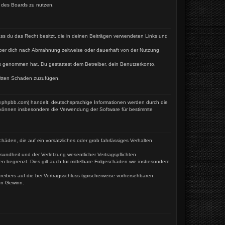
n des Boards zu nutzen.
dass du das Recht besitzt, die in deinen Beiträgen verwendeten Links und
iber dich nach Abmahnung zeitweise oder dauerhaft von der Nutzung
tnis genommen hat. Du gestattest dem Betreiber, dein Benutzerkonto,
ritten Schaden zuzufügen.
w.phpbb.com) handelt; deutschsprachige Informationen werden durch die
e können insbesondere die Verwendung der Software für bestimmte
häden, die auf ein vorsätzliches oder grob fahrlässiges Verhalten
undheit und der Verletzung wesentlicher Vertragspflichten
en begrenzt. Dies gilt auch für mittelbare Folgeschäden wie insbesondere
eibers auf die bei Vertragsschluss typischerweise vorhersehbaren
en Gewinn.