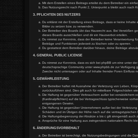
Mit dem Erstellen eines Beitrags erteilst du dem Betreiber ein ein
Das Nutzungsrecht nach Punkt 2, Unterpunkt a bleibt auch nach 
3. PFLICHTEN DES NUTZERS
Du erklärst mit der Erstellung eines Beitrags, dass er keine Inhal
Bilder zu setzen bzw. zu verwenden.
Der Betreiber des Boards übt das Hausrecht aus. Bei Verstößen g
dieses Boards ausschließen und dir ein Hausverbot erteilen.
Du nimmst zur Kenntnis, dass der Betreiber keine Verantwortung für
Beiträge und Funktionen jederzeit zu löschen oder zu sperren.
Du gestattest dem Betreiber darüber hinaus, deine Beiträge abzuä
4. GENERAL PUBLIC LICENSE
Du nimmst zur Kenntnis, dass es sich bei phpBB um eine unter der 
deutschsprachige Community unter www.phpbb.de zur Verfügung gest
Zwecke nicht untersagen oder auf Inhalte fremder Foren Einfluss 
5. GEWÄHRLEISTUNG
Der Betreiber haftet mit Ausnahme der Verletzung von Leben, Körper
zurückzuführen sind. Dies gilt auch für mittelbare Folgeschäden 
Die Haftung ist gegenüber Verbrauchern außer bei vorsätzlichem o
(Kardinalpflichten) auf die bei Vertragsschluss typischerweise vo
entgangenen Gewinn.
Die Haftung ist gegenüber Unternehmern außer bei der Verletzung 
Schäden und im Übrigen der Höhe nach auf die vertragstypischen 
Die Haftungsbegrenzung der Absätze a bis c gilt sinngemäß auch zu
Ansprüche für eine Haftung aus zwingendem nationalem Recht ble
6. ÄNDERUNGSVORBEHALT
Der Betreiber ist berechtigt, die Nutzungsbedingungen und die Dat