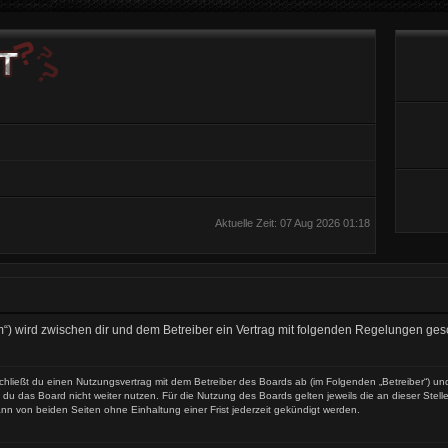
Aktuelle Zeit: 07 Aug 2026 01:18
t.com“) wird zwischen dir und dem Betreiber ein Vertrag mit folgenden Regelungen ge
) schließt du einen Nutzungsvertrag mit dem Betreiber des Boards ab (im Folgenden „Betreiber“) 
du das Board nicht weiter nutzen. Für die Nutzung des Boards gelten jeweils die an dieser Stell
nn von beiden Seiten ohne Einhaltung einer Frist jederzeit gekündigt werden.