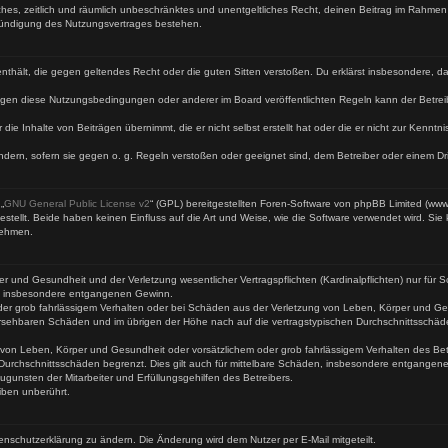
faches, zeitlich und räumlich unbeschränktes und unentgeltliches Recht, deinen Beitrag im Rahme
Kündigung des Nutzungsvertrages bestehen.
te enthält, die gegen geltendes Recht oder die guten Sitten verstoßen. Du erklärst insbesondere, 
egen diese Nutzungsbedingungen oder anderer im Board veröffentlichten Regeln kann der Betre
 die Inhalte von Beiträgen übernimmt, die er nicht selbst erstellt hat oder die er nicht zur Kenn
ndern, sofern sie gegen o. g. Regeln verstoßen oder geeignet sind, dem Betreiber oder einem D
„
GNU General Public License v2
“ (GPL) bereitgestellten Foren-Software von phpBB Limited (ww
ellt. Beide haben keinen Einfluss auf die Art und Weise, wie die Software verwendet wird. Si
nehmen.
 und Gesundheit und der Verletzung wesentlicher Vertragspflichten (Kardinalpflichten) nur für Sc
wie insbesondere entgangenen Gewinn.
der grob fahrlässigem Verhalten oder bei Schäden aus der Verletzung von Leben, Körper und Ges
rhersehbaren Schäden und im übrigen der Höhe nach auf die vertragstypischen Durchschnittsschäd
von Leben, Körper und Gesundheit oder vorsätzlichem oder grob fahrlässigem Verhalten des Betr
Durchschnittsschäden begrenzt. Dies gilt auch für mittelbare Schäden, insbesondere entgangen
gunsten der Mitarbeiter und Erfüllungsgehilfen des Betreibers.
iben unberührt.
enschutzerklärung zu ändern. Die Änderung wird dem Nutzer per E-Mail mitgeteilt.