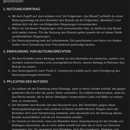
geschlossen:
1. NUTZUNGSVERTRAG
Mit dem Zugriff auf „kurz-erklaert.com“ (im Folgenden „das Board“) schließt du einen
Nutzungsvertrag mit dem Betreiber des Boards ab (im Folgenden „Betreiber“) und
erklärst dich mit den nachfolgenden Regelungen einverstanden.
Wenn du mit diesen Regelungen nicht einverstanden bist, so darfst du das Board
nicht weiter nutzen. Für die Nutzung des Boards gelten jeweils die an dieser Stelle
veröffentlichten Regelungen.
Der Nutzungsvertrag wird auf unbestimmte Zeit geschlossen und kann von beiden
Seiten ohne Einhaltung einer Frist jederzeit gekündigt werden.
2. EINRÄUMUNG VON NUTZUNGSRECHTEN
Mit dem Erstellen eines Beitrags erteilst du dem Betreiber ein einfaches, zeitlich und
räumlich unbeschränktes und unentgeltliches Recht, deinen Beitrag im Rahmen des
Boards zu nutzen.
Das Nutzungsrecht nach Punkt 2, Unterpunkt a bleibt auch nach Kündigung des
Nutzungsvertrages bestehen.
3. PFLICHTEN DES NUTZERS
Du erklärst mit der Erstellung eines Beitrags, dass er keine Inhalte enthält, die gegen
geltendes Recht oder die guten Sitten verstoßen. Du erklärst insbesondere, dass du
das Recht besitzt, die in deinen Beiträgen verwendeten Links und Bilder zu setzen
bzw. zu verwenden.
Der Betreiber des Boards übt das Hausrecht aus. Bei Verstößen gegen diese
Nutzungsbedingungen oder anderer im Board veröffentlichten Regeln kann der
Betreiber dich nach Abmahnung zeitweise oder dauerhaft von der Nutzung dieses
Boards ausschließen und dir ein Hausverbot erteilen.
Du nimmst zur Kenntnis, dass der Betreiber keine Verantwortung für die Inhalte von
Beiträgen übernimmt, die er nicht selbst erstellt hat oder die er nicht zur Kenntnis
genommen hat. Du gestattest dem Betreiber, dein Benutzerkonto, Beiträge und