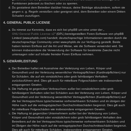
Funktionen jederzeit zu löschen oder zu sperren.
Du gestattest dem Betreiber darüber hinaus, deine Beiträge abzuändern, sofern sie
gegen o. g. Regeln verstoßen oder geeignet sind, dem Betreiber oder einem Dritten
Schaden zuzufügen.
4. GENERAL PUBLIC LICENSE
Du nimmst zur Kenntnis, dass es sich bei phpBB um eine unter der „
GNU General Public License v2
“ (GPL) bereitgestellten Foren-Software von phpBB
Limited (www.phpbb.com) handelt; deutschsprachige Informationen werden durch die
deutschsprachige Community unter www.phpbb.de zur Verfügung gestellt. Beide
haben keinen Einfluss auf die Art und Weise, wie die Software verwendet wird. Sie
können insbesondere die Verwendung der Software für bestimmte Zwecke nicht
untersagen oder auf Inhalte fremder Foren Einfluss nehmen.
5. GEWÄHRLEISTUNG
Der Betreiber haftet mit Ausnahme der Verletzung von Leben, Körper und
Gesundheit und der Verletzung wesentlicher Vertragspflichten (Kardinalpflichten) nur
für Schäden, die auf ein vorsätzliches oder grob fahrlässiges Verhalten
zurückzuführen sind. Dies gilt auch für mittelbare Folgeschäden wie insbesondere
entgangenen Gewinn.
Die Haftung ist gegenüber Verbrauchern außer bei vorsätzlichem oder grob
fahrlässigem Verhalten oder bei Schäden aus der Verletzung von Leben, Körper und
Gesundheit und der Verletzung wesentlicher Vertragspflichten (Kardinalpflichten) auf
die bei Vertragsschluss typischerweise vorhersehbaren Schäden und im übrigen der
Höhe nach auf die vertragstypischen Durchschnittsschäden begrenzt. Dies gilt auch
für mittelbare Folgeschäden wie insbesondere entgangenen Gewinn.
Die Haftung ist gegenüber Unternehmern außer bei der Verletzung von Leben,
Körper und Gesundheit oder vorsätzlichem oder grob fahrlässigem Verhalten des
Betreibers auf die bei Vertragsschluss typischerweise vorhersehbaren Schäden und
im Übrigen der Höhe nach auf die vertragstypischen Durchschnittsschäden begrenzt.
Dies gilt auch für mittelbare Schäden, insbesondere entgangenen Gewinn.