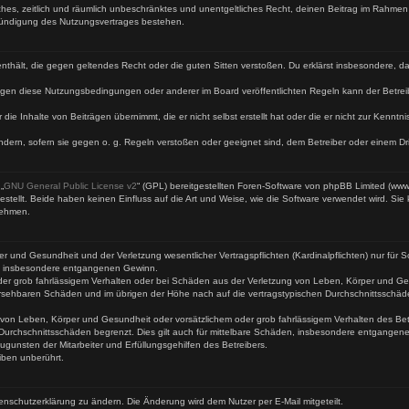
faches, zeitlich und räumlich unbeschränktes und unentgeltliches Recht, deinen Beitrag im Rahme
Kündigung des Nutzungsvertrages bestehen.
te enthält, die gegen geltendes Recht oder die guten Sitten verstoßen. Du erklärst insbesondere, 
egen diese Nutzungsbedingungen oder anderer im Board veröffentlichten Regeln kann der Betre
 die Inhalte von Beiträgen übernimmt, die er nicht selbst erstellt hat oder die er nicht zur Kenn
ndern, sofern sie gegen o. g. Regeln verstoßen oder geeignet sind, dem Betreiber oder einem D
„
GNU General Public License v2
“ (GPL) bereitgestellten Foren-Software von phpBB Limited (ww
ellt. Beide haben keinen Einfluss auf die Art und Weise, wie die Software verwendet wird. Si
nehmen.
 und Gesundheit und der Verletzung wesentlicher Vertragspflichten (Kardinalpflichten) nur für Sc
wie insbesondere entgangenen Gewinn.
der grob fahrlässigem Verhalten oder bei Schäden aus der Verletzung von Leben, Körper und Ges
rhersehbaren Schäden und im übrigen der Höhe nach auf die vertragstypischen Durchschnittsschäd
von Leben, Körper und Gesundheit oder vorsätzlichem oder grob fahrlässigem Verhalten des Betr
Durchschnittsschäden begrenzt. Dies gilt auch für mittelbare Schäden, insbesondere entgangen
gunsten der Mitarbeiter und Erfüllungsgehilfen des Betreibers.
iben unberührt.
enschutzerklärung zu ändern. Die Änderung wird dem Nutzer per E-Mail mitgeteilt.