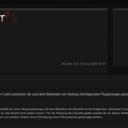
Aktuelle Zeit: 07 Aug 2026 04:54
t.com“) wird zwischen dir und dem Betreiber ein Vertrag mit folgenden Regelungen ge
) schließt du einen Nutzungsvertrag mit dem Betreiber des Boards ab (im Folgenden „Betreiber“) 
du das Board nicht weiter nutzen. Für die Nutzung des Boards gelten jeweils die an dieser Stell
nn von beiden Seiten ohne Einhaltung einer Frist jederzeit gekündigt werden.