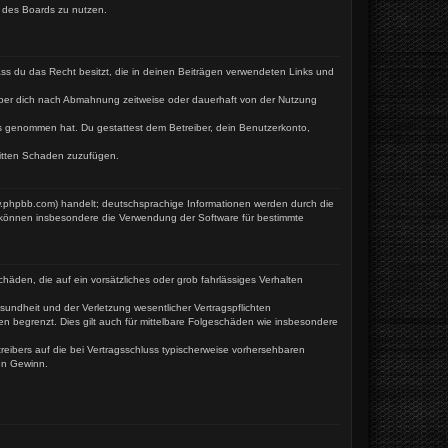
n des Boards zu nutzen.
dass du das Recht besitzt, die in deinen Beiträgen verwendeten Links und
iber dich nach Abmahnung zeitweise oder dauerhaft von der Nutzung
tnis genommen hat. Du gestattest dem Betreiber, dein Benutzerkonto,
ritten Schaden zuzufügen.
w.phpbb.com) handelt; deutschsprachige Informationen werden durch die
e können insbesondere die Verwendung der Software für bestimmte
häden, die auf ein vorsätzliches oder grob fahrlässiges Verhalten
undheit und der Verletzung wesentlicher Vertragspflichten
en begrenzt. Dies gilt auch für mittelbare Folgeschäden wie insbesondere
eibers auf die bei Vertragsschluss typischerweise vorhersehbaren
en Gewinn.