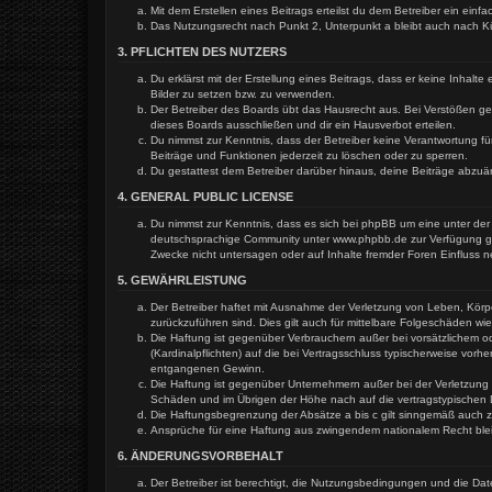
Mit dem Erstellen eines Beitrags erteilst du dem Betreiber ein ein
Das Nutzungsrecht nach Punkt 2, Unterpunkt a bleibt auch nach 
3. PFLICHTEN DES NUTZERS
Du erklärst mit der Erstellung eines Beitrags, dass er keine Inhal
Bilder zu setzen bzw. zu verwenden.
Der Betreiber des Boards übt das Hausrecht aus. Bei Verstößen g
dieses Boards ausschließen und dir ein Hausverbot erteilen.
Du nimmst zur Kenntnis, dass der Betreiber keine Verantwortung für
Beiträge und Funktionen jederzeit zu löschen oder zu sperren.
Du gestattest dem Betreiber darüber hinaus, deine Beiträge abzuä
4. GENERAL PUBLIC LICENSE
Du nimmst zur Kenntnis, dass es sich bei phpBB um eine unter der 
deutschsprachige Community unter www.phpbb.de zur Verfügung gest
Zwecke nicht untersagen oder auf Inhalte fremder Foren Einfluss 
5. GEWÄHRLEISTUNG
Der Betreiber haftet mit Ausnahme der Verletzung von Leben, Körper
zurückzuführen sind. Dies gilt auch für mittelbare Folgeschäden 
Die Haftung ist gegenüber Verbrauchern außer bei vorsätzlichem o
(Kardinalpflichten) auf die bei Vertragsschluss typischerweise vo
entgangenen Gewinn.
Die Haftung ist gegenüber Unternehmern außer bei der Verletzung 
Schäden und im Übrigen der Höhe nach auf die vertragstypischen 
Die Haftungsbegrenzung der Absätze a bis c gilt sinngemäß auch zu
Ansprüche für eine Haftung aus zwingendem nationalem Recht ble
6. ÄNDERUNGSVORBEHALT
Der Betreiber ist berechtigt, die Nutzungsbedingungen und die Dat