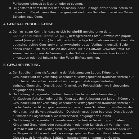
Funktionen jederzeit zu löschen oder zu sperren.
Du gestattest dem Betreiber darüber hinaus, deine Beiträge abzuändern, sofern sie
gegen o. g. Regeln verstoßen oder geeignet sind, dem Betreiber oder einem Dritten
Schaden zuzufügen.
4. GENERAL PUBLIC LICENSE
Du nimmst zur Kenntnis, dass es sich bei phpBB um eine unter der „
GNU General Public License v2
“ (GPL) bereitgestellten Foren-Software von phpBB
Limited (www.phpbb.com) handelt; deutschsprachige Informationen werden durch die
deutschsprachige Community unter www.phpbb.de zur Verfügung gestellt. Beide
haben keinen Einfluss auf die Art und Weise, wie die Software verwendet wird. Sie
können insbesondere die Verwendung der Software für bestimmte Zwecke nicht
untersagen oder auf Inhalte fremder Foren Einfluss nehmen.
5. GEWÄHRLEISTUNG
Der Betreiber haftet mit Ausnahme der Verletzung von Leben, Körper und
Gesundheit und der Verletzung wesentlicher Vertragspflichten (Kardinalpflichten) nur
für Schäden, die auf ein vorsätzliches oder grob fahrlässiges Verhalten
zurückzuführen sind. Dies gilt auch für mittelbare Folgeschäden wie insbesondere
entgangenen Gewinn.
Die Haftung ist gegenüber Verbrauchern außer bei vorsätzlichem oder grob
fahrlässigem Verhalten oder bei Schäden aus der Verletzung von Leben, Körper und
Gesundheit und der Verletzung wesentlicher Vertragspflichten (Kardinalpflichten) auf
die bei Vertragsschluss typischerweise vorhersehbaren Schäden und im übrigen der
Höhe nach auf die vertragstypischen Durchschnittsschäden begrenzt. Dies gilt auch
für mittelbare Folgeschäden wie insbesondere entgangenen Gewinn.
Die Haftung ist gegenüber Unternehmern außer bei der Verletzung von Leben,
Körper und Gesundheit oder vorsätzlichem oder grob fahrlässigem Verhalten des
Betreibers auf die bei Vertragsschluss typischerweise vorhersehbaren Schäden und
im Übrigen der Höhe nach auf die vertragstypischen Durchschnittsschäden begrenzt.
Dies gilt auch für mittelbare Schäden, insbesondere entgangenen Gewinn.