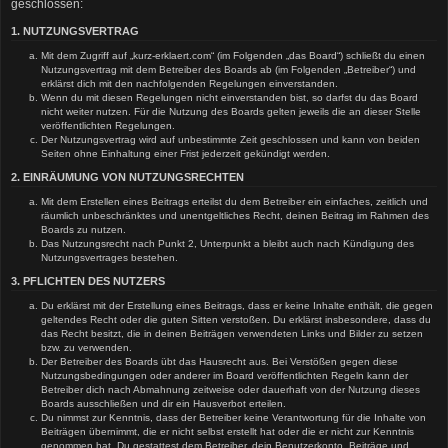
geschlossen:
1. NUTZUNGSVERTRAG
Mit dem Zugriff auf „kurz-erklaert.com“ (im Folgenden „das Board“) schließt du einen
Nutzungsvertrag mit dem Betreiber des Boards ab (im Folgenden „Betreiber“) und
erklärst dich mit den nachfolgenden Regelungen einverstanden.
Wenn du mit diesen Regelungen nicht einverstanden bist, so darfst du das Board
nicht weiter nutzen. Für die Nutzung des Boards gelten jeweils die an dieser Stelle
veröffentlichten Regelungen.
Der Nutzungsvertrag wird auf unbestimmte Zeit geschlossen und kann von beiden
Seiten ohne Einhaltung einer Frist jederzeit gekündigt werden.
2. EINRÄUMUNG VON NUTZUNGSRECHTEN
Mit dem Erstellen eines Beitrags erteilst du dem Betreiber ein einfaches, zeitlich und
räumlich unbeschränktes und unentgeltliches Recht, deinen Beitrag im Rahmen des
Boards zu nutzen.
Das Nutzungsrecht nach Punkt 2, Unterpunkt a bleibt auch nach Kündigung des
Nutzungsvertrages bestehen.
3. PFLICHTEN DES NUTZERS
Du erklärst mit der Erstellung eines Beitrags, dass er keine Inhalte enthält, die gegen
geltendes Recht oder die guten Sitten verstoßen. Du erklärst insbesondere, dass du
das Recht besitzt, die in deinen Beiträgen verwendeten Links und Bilder zu setzen
bzw. zu verwenden.
Der Betreiber des Boards übt das Hausrecht aus. Bei Verstößen gegen diese
Nutzungsbedingungen oder anderer im Board veröffentlichten Regeln kann der
Betreiber dich nach Abmahnung zeitweise oder dauerhaft von der Nutzung dieses
Boards ausschließen und dir ein Hausverbot erteilen.
Du nimmst zur Kenntnis, dass der Betreiber keine Verantwortung für die Inhalte von
Beiträgen übernimmt, die er nicht selbst erstellt hat oder die er nicht zur Kenntnis
genommen hat. Du gestattest dem Betreiber, dein Benutzerkonto, Beiträge und