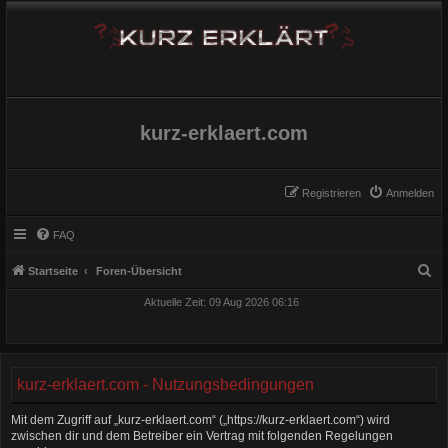
kurz-erklaert.com
Registrieren
Anmelden
FAQ
S
Startseite
Foren-Übersicht
u
Aktuelle Zeit: 09 Aug 2026 06:16
c
h
e
kurz-erklaert.com - Nutzungsbedingungen
Mit dem Zugriff auf „kurz-erklaert.com“ („https://kurz-erklaert.com“) wird
zwischen dir und dem Betreiber ein Vertrag mit folgenden Regelungen