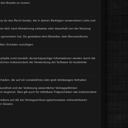
n des Boards zu nutzen.
dass du das Recht besitzt, die in deinen Beiträgen verwendeten Links und
iber dich nach Abmahnung zeitweise oder dauerhaft von der Nutzung
tnis genommen hat. Du gestattest dem Betreiber, dein Benutzerkonto,
ritten Schaden zuzufügen.
w.phpbb.com) handelt; deutschsprachige Informationen werden durch die
e können insbesondere die Verwendung der Software für bestimmte
häden, die auf ein vorsätzliches oder grob fahrlässiges Verhalten
undheit und der Verletzung wesentlicher Vertragspflichten
en begrenzt. Dies gilt auch für mittelbare Folgeschäden wie insbesondere
eibers auf die bei Vertragsschluss typischerweise vorhersehbaren
en Gewinn.