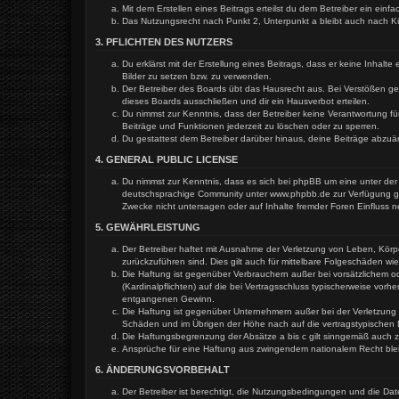
Mit dem Erstellen eines Beitrags erteilst du dem Betreiber ein ein
Das Nutzungsrecht nach Punkt 2, Unterpunkt a bleibt auch nach 
3. PFLICHTEN DES NUTZERS
Du erklärst mit der Erstellung eines Beitrags, dass er keine Inhal
Bilder zu setzen bzw. zu verwenden.
Der Betreiber des Boards übt das Hausrecht aus. Bei Verstößen g
dieses Boards ausschließen und dir ein Hausverbot erteilen.
Du nimmst zur Kenntnis, dass der Betreiber keine Verantwortung für
Beiträge und Funktionen jederzeit zu löschen oder zu sperren.
Du gestattest dem Betreiber darüber hinaus, deine Beiträge abzuä
4. GENERAL PUBLIC LICENSE
Du nimmst zur Kenntnis, dass es sich bei phpBB um eine unter der 
deutschsprachige Community unter www.phpbb.de zur Verfügung gest
Zwecke nicht untersagen oder auf Inhalte fremder Foren Einfluss 
5. GEWÄHRLEISTUNG
Der Betreiber haftet mit Ausnahme der Verletzung von Leben, Körper
zurückzuführen sind. Dies gilt auch für mittelbare Folgeschäden 
Die Haftung ist gegenüber Verbrauchern außer bei vorsätzlichem o
(Kardinalpflichten) auf die bei Vertragsschluss typischerweise vo
entgangenen Gewinn.
Die Haftung ist gegenüber Unternehmern außer bei der Verletzung 
Schäden und im Übrigen der Höhe nach auf die vertragstypischen 
Die Haftungsbegrenzung der Absätze a bis c gilt sinngemäß auch zu
Ansprüche für eine Haftung aus zwingendem nationalem Recht ble
6. ÄNDERUNGSVORBEHALT
Der Betreiber ist berechtigt, die Nutzungsbedingungen und die Dat