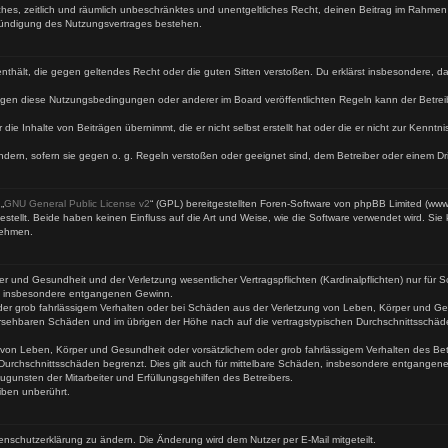
faches, zeitlich und räumlich unbeschränktes und unentgeltliches Recht, deinen Beitrag im Rahme
Kündigung des Nutzungsvertrages bestehen.
te enthält, die gegen geltendes Recht oder die guten Sitten verstoßen. Du erklärst insbesondere, 
egen diese Nutzungsbedingungen oder anderer im Board veröffentlichten Regeln kann der Betre
 die Inhalte von Beiträgen übernimmt, die er nicht selbst erstellt hat oder die er nicht zur Kenn
ndern, sofern sie gegen o. g. Regeln verstoßen oder geeignet sind, dem Betreiber oder einem D
„
GNU General Public License v2
“ (GPL) bereitgestellten Foren-Software von phpBB Limited (ww
ellt. Beide haben keinen Einfluss auf die Art und Weise, wie die Software verwendet wird. Si
nehmen.
 und Gesundheit und der Verletzung wesentlicher Vertragspflichten (Kardinalpflichten) nur für Sc
wie insbesondere entgangenen Gewinn.
der grob fahrlässigem Verhalten oder bei Schäden aus der Verletzung von Leben, Körper und Ges
rhersehbaren Schäden und im übrigen der Höhe nach auf die vertragstypischen Durchschnittsschäd
von Leben, Körper und Gesundheit oder vorsätzlichem oder grob fahrlässigem Verhalten des Betr
Durchschnittsschäden begrenzt. Dies gilt auch für mittelbare Schäden, insbesondere entgangen
gunsten der Mitarbeiter und Erfüllungsgehilfen des Betreibers.
iben unberührt.
enschutzerklärung zu ändern. Die Änderung wird dem Nutzer per E-Mail mitgeteilt.