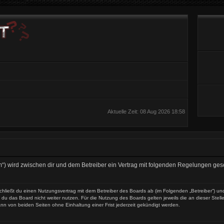
Aktuelle Zeit: 08 Aug 2026 18:58
t.com“) wird zwischen dir und dem Betreiber ein Vertrag mit folgenden Regelungen ge
) schließt du einen Nutzungsvertrag mit dem Betreiber des Boards ab (im Folgenden „Betreiber“) 
du das Board nicht weiter nutzen. Für die Nutzung des Boards gelten jeweils die an dieser Stell
nn von beiden Seiten ohne Einhaltung einer Frist jederzeit gekündigt werden.