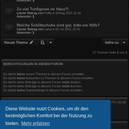
Antworten:
3
Zu viel Tonfiguren im Haus?!
Letzter Beitrag von
Puffin
«
18 Aug 2021 11:41
Antworten:
1
Welche Schlittschuhe sind gut, bitte um Hilfe?
Letzter Beitrag von
Lama
«
15 Jul 2021 15:31
Antworten:
1
Neues Thema
Gehe zu
17 Themen Seite
1
von
1
BERECHTIGUNGEN IN DIESEM FORUM
Du darfst
keine
neuen Themen in diesem Forum erstellen.
Du darfst
keine
Antworten zu Themen in diesem Forum erstellen.
Du darfst deine Beiträge in diesem Forum
nicht
ändern.
Du darfst deine Beiträge in diesem Forum
nicht
löschen.
Du darfst
keine
Dateianhänge in diesem Forum erstellen.
Alle Zeiten sind
UTC+02:00
Diese Website nutzt Cookies, um dir den
bestmöglichen Komfort bei der Nutzung zu
bieten.
Mehr erfahren
Startseite
Foren-Übersicht