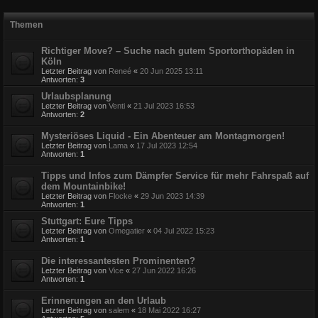
Themen
Richtiger Move? – Suche nach gutem Sportorthopäden in
Köln
Letzter Beitrag von
Reneé
«
20 Jun 2025 13:11
Antworten:
3
Urlaubsplanung
Letzter Beitrag von
Venti
«
21 Jul 2023 16:53
Antworten:
2
Mysteriöses Liquid - Ein Abenteuer am Montagmorgen!
Letzter Beitrag von
Lama
«
17 Jul 2023 12:54
Antworten:
1
Tipps und Infos zum Dämpfer Service für mehr Fahrspaß auf
dem Mountainbike!
Letzter Beitrag von
Flocke
«
29 Jun 2023 14:39
Antworten:
1
Stuttgart: Eure Tipps
Letzter Beitrag von
Omegatier
«
04 Jul 2022 15:23
Antworten:
1
Die interessantesten Prominenten?
Letzter Beitrag von
Vice
«
27 Jun 2022 16:26
Antworten:
1
Erinnerungen an den Urlaub
Letzter Beitrag von
salem
«
18 Mai 2022 16:27