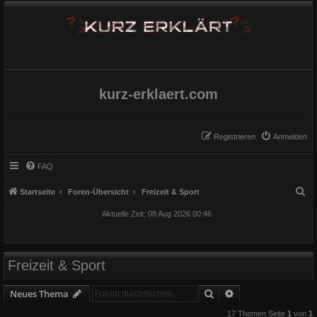
kurz-erklaert.com
Registrieren
Anmelden
FAQ
S
Startseite
Foren-Übersicht
Freizeit & Sport
u
Aktuelle Zeit: 08 Aug 2026 00:46
c
h
e
Freizeit & Sport
Suche
Erweiterte Suche
Neues Thema
17 Themen Seite
1
von
1