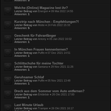
Antworten:
5
Welche (Online) Magazine lest ihr?
Letzter Beitrag von
Energon
«
09 Mai 2022 14:55
Antworten:
1
Kurztrip nach München - Empfehlungen?!
Letzter Beitrag von
Motte
«
24 Feb 2022 15:33
Antworten:
5
Geschenk für Fahranfänger
Letzter Beitrag von
Antony
«
05 Jan 2022 16:02
Antworten:
1
In München Frauen kennenlernen?
Letzter Beitrag von
Puffin
«
07 Dez 2021 14:51
Antworten:
1
Schlittschuhe für meine Tochter
Letzter Beitrag von
Santana
«
29 Nov 2021 11:26
Antworten:
1
Geruhsamer Schlaf
Letzter Beitrag von
Puffin
«
05 Nov 2021 13:48
Antworten:
1
Dreck aus dem Sommer vom Auto entfernen?
Letzter Beitrag von
Erklärbär
«
26 Okt 2021 17:00
Antworten:
1
Last Minute Urlaub
Letzter Beitrag von
Tramper
«
26 Okt 2021 16:17