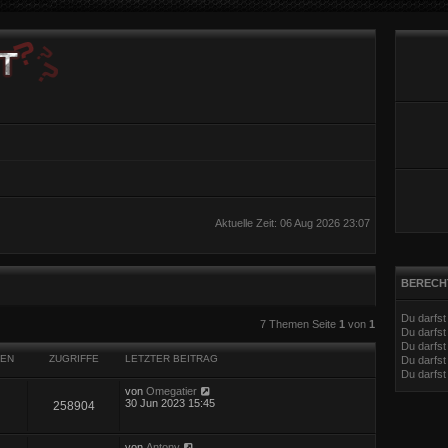
Aktuelle Zeit: 06 Aug 2026 23:07
BERECH
Du darfs
eiterte Suche
7 Themen Seite
1
von
1
Du darfs
Du darfst
EN
ZUGRIFFE
LETZTER BEITRAG
Du darfst
Du darfs
von
Omegatier
30 Jun 2023 15:45
258904
von
Antony