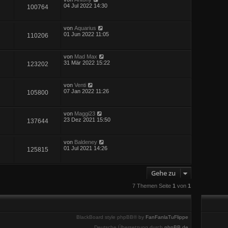
04 Jul 2022 14:30
100764
von
Aquarius
01 Jun 2022 11:05
110206
von
Mad Max
31 Mär 2022 15:22
123202
von
Venti
07 Jan 2022 11:26
105800
von
Maggi23
23 Dez 2021 15:50
137644
von
Baldeney
01 Jul 2021 14:26
125815
Gehe zu
7 Themen Seite
1
von
1
BlackBoard style phpBB® by
FanFanlaTuFlippe
Deutsche Übersetzung durch
phpBB.de