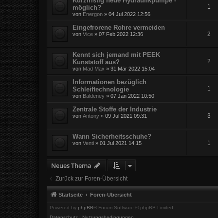
Kurzfristig neue Hydraulikpumpe -
1
möglich?
von
Energon
» 04 Jul 2022 12:56
Eingefrorene Rohre vermeiden
2
von
Vice
» 07 Feb 2022 12:36
Kennt sich jemand mit PEEK
2
Kunststoff aus?
von
Mad Max
» 31 Mär 2022 15:04
Informationen bezüglich
1
Schleiftechnologie
von
Baldeney
» 07 Jan 2022 10:50
Zentrale Stoffe der Industrie
3
von
Antony
» 09 Jul 2021 09:31
Wann Sicherheitsschuhe?
1
von
Venti
» 01 Jul 2021 14:15
Neues Thema
Zurück zur Foren-Übersicht
Startseite
Foren-Übersicht
Powered by
phpBB
® Forum Software © phpBB Limited
Datenschutz
|
Nutzungsbedingungen