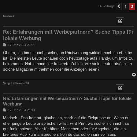
1
2
Vorher
14 Beiträge
Medock
Re: Erfahrungen mit Werbepartnern? Suche Tipps für
lokale Werbung
B
17 Dez 2024 21:00
e
i
Öhmm, ich bin mir nicht sicher, ob Printwerbung wirklich noch so effektiv
t
ist. Die meisten Leute schauen doch heutzutage aufs Handy, um Infos zu
r
a
bekommen. Hat jemand hier konkrete Zahlen, wie viele Leute tatsächlich
g
solche Magazine mitnehmen oder die Anzeigen lesen?
Vergissmeinnicht
Re: Erfahrungen mit Werbepartnern? Suche Tipps für lokale
Werbung
B
17 Dez 2024 21:44
e
i
Medock - Das kommt, glaube ich, stark auf die Zielgruppe an. Wenn du
t
eher jüngere Leute ansprechen willst, wird Print wahrscheinlich nicht so
r
a
gut funktionieren. Aber für ältere Menschen oder für Angebote, die ein
g
breiteres Publikum ansprechen, könnte das schon sinnvoll sein.