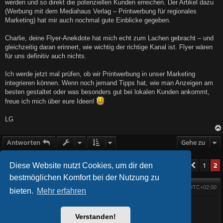
werden und so direkt die potenziellen Kunden erreichen. Der Artikel dazu
(Werbung mit dem Mediahaus Verlag – Printwerbung für regionales
Marketing) hat mir auch nochmal gute Einblicke gegeben.
Charlie, deine Flyer-Anekdote hat mich echt zum Lachen gebracht – und
gleichzeitig daran erinnert, wie wichtig der richtige Kanal ist. Flyer wären
für uns definitiv auch nichts.
Ich werde jetzt mal prüfen, ob wir Printwerbung in unser Marketing
integrieren können. Wenn noch jemand Tipps hat, wie man Anzeigen am
besten gestaltet oder was besonders gut bei lokalen Kunden ankommt,
freue ich mich über eure Ideen!
LG
Antworten
Gehe zu
1
2
Diese Website nutzt Cookies, um dir den
Vorher
14 Beiträge
bestmöglichen Komfort bei der Nutzung zu
Foren-Übersicht
Alle Zeiten sind
UTC+02:00
Startseite
Alle Cookies löschen
bieten.
Mehr erfahren
Powered by
phpBB
® Forum Software © phpBB Limited
BlackBoard style phpBB® by
FanFanlaTuFlippe
Verstanden!
Deutsche Übersetzung durch
phpBB.de