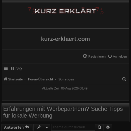
kurz-erklaert.com
Registrieren
Anmelden
FAQ
S
Startseite
Foren-Übersicht
Sonstiges
u
Aktuelle Zeit: 06 Aug 2026 08:49
c
h
e
Erfahrungen mit Werbepartnern? Suche Tipps
für lokale Werbung
Suche
Erweiterte
Antworten