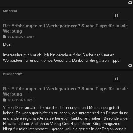
Shepherd
Re: Erfahrungen mit Werbepartnern? Suche Tipps für lokale
Werbung
B
18 Dez 2024 10:54
e
i
Moin!
t
r
a
Interessiert mich auch! Ich bin gerade auf der Suche nach neuen
g
Werbeideen für unser kleines Geschäft. Danke für die ganzen Tipps!
MilchSchnitte
Re: Erfahrungen mit Werbepartnern? Suche Tipps für lokale
Werbung
B
18 Dez 2024 16:58
e
i
Vielen Dank an alle, die hier ihre Erfahrungen und Meinungen geteilt
t
haben! Es war super hilfreich zu sehen, wie unterschiedlich Printwerbung
r
a
und andere regionale Ansätze bei euch funktioniert haben. Besonders der
g
Hinweis auf die Mediahaus Verlag GmbH und deren Bürgermagazine
klingt für mich interessant – gerade weil sie gezielt in der Region verteilt