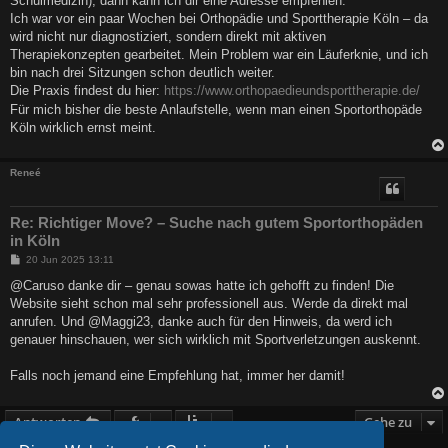
Schulmedizin), dann kann ich dir eine Adresse empfehlen:
g
Ich war vor ein paar Wochen bei Orthopädie und Sporttherapie Köln – da
wird nicht nur diagnostiziert, sondern direkt mit aktiven
Therapiekonzepten gearbeitet. Mein Problem war ein Läuferknie, und ich
bin nach drei Sitzungen schon deutlich weiter.
Die Praxis findest du hier:
https://www.orthopaedieundsporttherapie.de/
Für mich bisher die beste Anlaufstelle, wenn man einen Sportorthopäde
Köln wirklich ernst meint.
Reneé
Re: Richtiger Move? – Suche nach gutem Sportorthopäden
in Köln
B
20 Jun 2025 13:11
e
i
@Caruso danke dir – genau sowas hatte ich gehofft zu finden! Die
t
Website sieht schon mal sehr professionell aus. Werde da direkt mal
r
a
anrufen. Und @Maggi23, danke auch für den Hinweis, da werd ich
g
genauer hinschauen, wer sich wirklich mit Sportverletzungen auskennt.
Falls noch jemand eine Empfehlung hat, immer her damit!
Antworten
Gehe zu