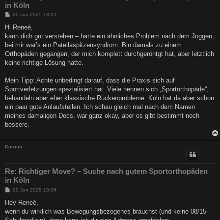
in Köln
B
20 Jun 2025 13:02
e
i
Hi Reneé,
t
kann dich gut verstehen – hatte ein ähnliches Problem nach dem Joggen,
r
a
bei mir war’s ein Patellaspitzensyndrom. Bin damals zu einem
g
Orthopäden gegangen, der mich komplett durchgeröntgt hat, aber letztlich
keine richtige Lösung hatte.
Mein Tipp: Achte unbedingt darauf, dass die Praxis sich auf
Sportverletzungen spezialisiert hat. Viele nennen sich „Sportorthopäde“,
behandeln aber eher klassische Rückenprobleme. Köln hat da aber schon
ein paar gute Anlaufstellen. Ich schau gleich mal nach dem Namen
meines damaligen Docs, war ganz okay, aber es gibt bestimmt noch
bessere.
Caruso
Re: Richtiger Move? – Suche nach gutem Sportorthopäden
in Köln
B
20 Jun 2025 13:06
e
i
Hey Reneé,
t
wenn du wirklich was Bewegungsbezogenes brauchst (und keine 08/15-
r
a