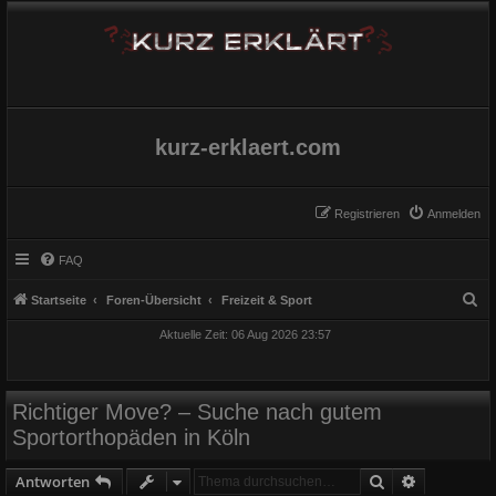
kurz-erklaert.com
Registrieren
Anmelden
FAQ
S
Startseite
Foren-Übersicht
Freizeit & Sport
u
Aktuelle Zeit: 06 Aug 2026 23:57
c
h
e
Richtiger Move? – Suche nach gutem
Sportorthopäden in Köln
Suche
Erweiterte
Antworten