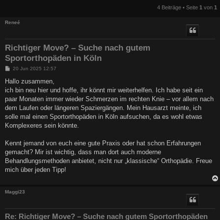
4 Beiträge • Seite
1
von
1
Reneé
Richtiger Move? – Suche nach gutem
Sportorthopäden in Köln
B
20 Jun 2025 12:57
e
i
Hallo zusammen,
t
ich bin neu hier und hoffe, ihr könnt mir weiterhelfen. Ich habe seit ein
r
a
paar Monaten immer wieder Schmerzen im rechten Knie – vor allem nach
g
dem Laufen oder längeren Spaziergängen. Mein Hausarzt meinte, ich
solle mal einen Sportorthopäden in Köln aufsuchen, da es wohl etwas
Komplexeres sein könnte.
Kennt jemand von euch eine gute Praxis oder hat schon Erfahrungen
gemacht? Mir ist wichtig, dass man dort auch moderne
Behandlungsmethoden anbietet, nicht nur „klassische“ Orthopädie. Freue
mich über jeden Tipp!
Maggi23
Re: Richtiger Move? – Suche nach gutem Sportorthopäden