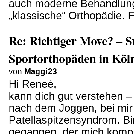
auch moderne Behandlungs
„klassische“ Orthopädie. 
Re: Richtiger Move? – 
Sportorthopäden in Köl
von
Maggi23
Hi Reneé,
kann dich gut verstehen –
nach dem Joggen, bei mir 
Patellaspitzensyndrom. B
gegangen, der mich komple